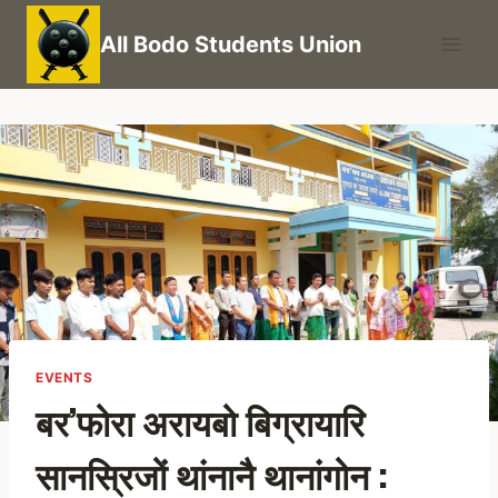
Skip
All Bodo Students Union
to
content
EVENTS
बर’फोरा अरायबो बिग्रायारि
सानस्रिजों थांनानै थानांगोन :