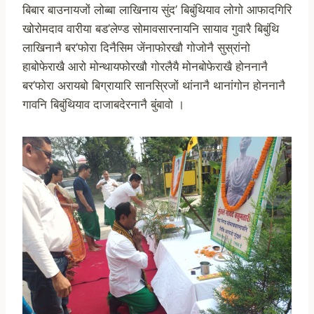
बिबार बाउनायजों लोब्बा लाखिनाय सुंद’ बिबुंथियाव लोगो आफादगिरि
खोरोमदाव वारीया बड’लेण्ड सोमावसारनायनि सायाव गुवारै बिबुंथि
लाखिनानै बर’फोरा दिनैसिम जेंनाफोरखौ गोजोनै सुस्रांनो
हाबोफेराखै आरो मोन्थायफोरखौ गोरलैयै मोनबोफेराखै होननानै
बर’फोरा अरायबो बिग्रायारि सानस्रिजों थांनानै थानांगोन होननानै
गावनि बिबुंथियाव दाजाबदेरनानै बुंबावो ।